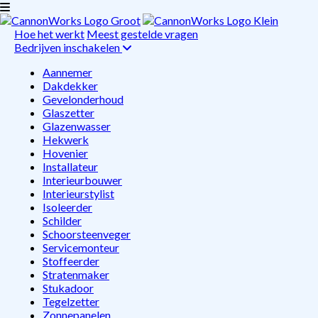
Hoe het werkt
Meest gestelde vragen
Bedrijven inschakelen
Aannemer
Dakdekker
Gevelonderhoud
Glaszetter
Glazenwasser
Hekwerk
Hovenier
Installateur
Interieurbouwer
Interieurstylist
Isoleerder
Schilder
Schoorsteenveger
Servicemonteur
Stoffeerder
Stratenmaker
Stukadoor
Tegelzetter
Zonnepanelen