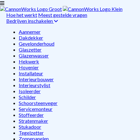
Hoe het werkt
Meest gestelde vragen
Bedrijven inschakelen
Aannemer
Dakdekker
Gevelonderhoud
Glaszetter
Glazenwasser
Hekwerk
Hovenier
Installateur
Interieurbouwer
Interieurstylist
Isoleerder
Schilder
Schoorsteenveger
Servicemonteur
Stoffeerder
Stratenmaker
Stukadoor
Tegelzetter
Zonnepanelen