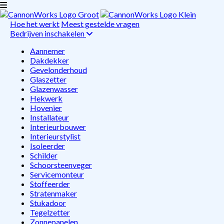
Hoe het werkt
Meest gestelde vragen
Bedrijven inschakelen
Aannemer
Dakdekker
Gevelonderhoud
Glaszetter
Glazenwasser
Hekwerk
Hovenier
Installateur
Interieurbouwer
Interieurstylist
Isoleerder
Schilder
Schoorsteenveger
Servicemonteur
Stoffeerder
Stratenmaker
Stukadoor
Tegelzetter
Zonnepanelen