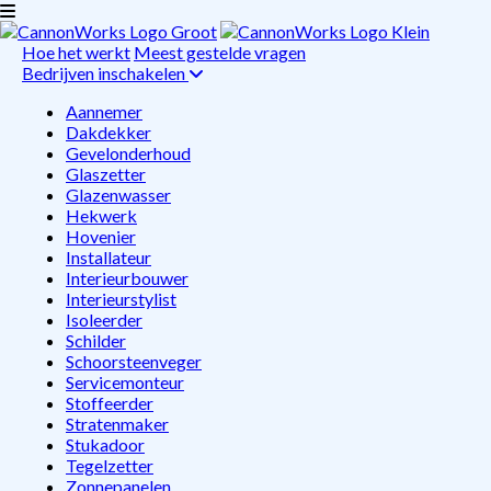
Hoe het werkt
Meest gestelde vragen
Bedrijven inschakelen
Aannemer
Dakdekker
Gevelonderhoud
Glaszetter
Glazenwasser
Hekwerk
Hovenier
Installateur
Interieurbouwer
Interieurstylist
Isoleerder
Schilder
Schoorsteenveger
Servicemonteur
Stoffeerder
Stratenmaker
Stukadoor
Tegelzetter
Zonnepanelen