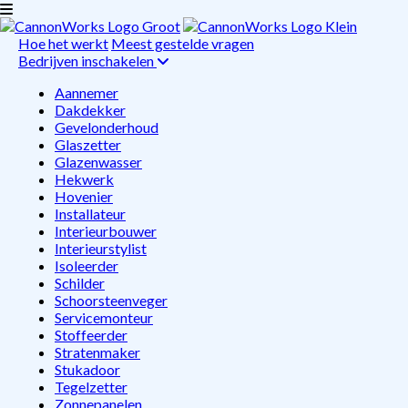
Hoe het werkt
Meest gestelde vragen
Bedrijven inschakelen
Aannemer
Dakdekker
Gevelonderhoud
Glaszetter
Glazenwasser
Hekwerk
Hovenier
Installateur
Interieurbouwer
Interieurstylist
Isoleerder
Schilder
Schoorsteenveger
Servicemonteur
Stoffeerder
Stratenmaker
Stukadoor
Tegelzetter
Zonnepanelen