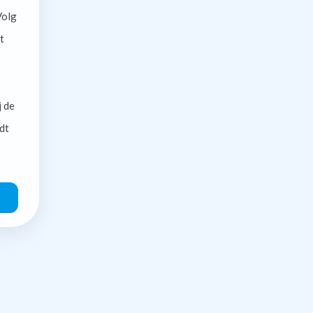
olg
t
j de
dt