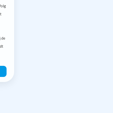
olg
t
j de
dt