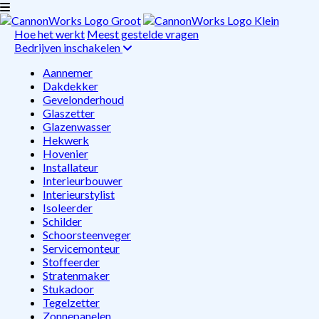
Hoe het werkt
Meest gestelde vragen
Bedrijven inschakelen
Aannemer
Dakdekker
Gevelonderhoud
Glaszetter
Glazenwasser
Hekwerk
Hovenier
Installateur
Interieurbouwer
Interieurstylist
Isoleerder
Schilder
Schoorsteenveger
Servicemonteur
Stoffeerder
Stratenmaker
Stukadoor
Tegelzetter
Zonnepanelen