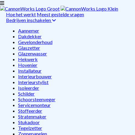
Hoe het werkt
Meest gestelde vragen
Bedrijven inschakelen
Aannemer
Dakdekker
Gevelonderhoud
Glaszetter
Glazenwasser
Hekwerk
Hovenier
Installateur
Interieurbouwer
Interieurstylist
Isoleerder
Schilder
Schoorsteenveger
Servicemonteur
Stoffeerder
Stratenmaker
Stukadoor
Tegelzetter
Zonnepanelen