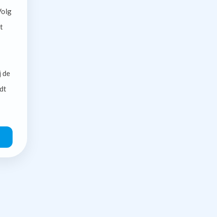
olg
t
j de
dt