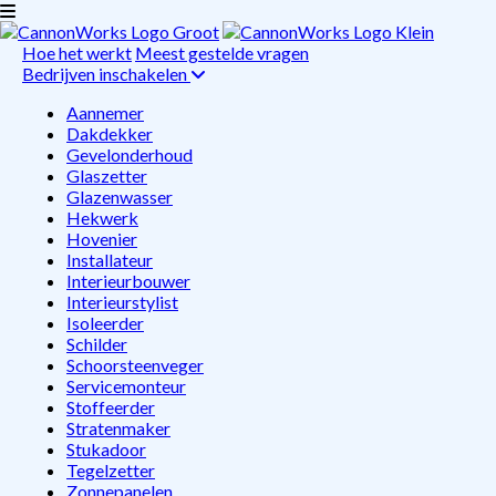
Hoe het werkt
Meest gestelde vragen
Bedrijven inschakelen
Aannemer
Dakdekker
Gevelonderhoud
Glaszetter
Glazenwasser
Hekwerk
Hovenier
Installateur
Interieurbouwer
Interieurstylist
Isoleerder
Schilder
Schoorsteenveger
Servicemonteur
Stoffeerder
Stratenmaker
Stukadoor
Tegelzetter
Zonnepanelen