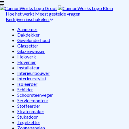
Hoe het werkt
Meest gestelde vragen
Bedrijven inschakelen
Aannemer
Dakdekker
Gevelonderhoud
Glaszetter
Glazenwasser
Hekwerk
Hovenier
Installateur
Interieurbouwer
Interieurstylist
Isoleerder
Schilder
Schoorsteenveger
Servicemonteur
Stoffeerder
Stratenmaker
Stukadoor
Tegelzetter
Zonnepanelen