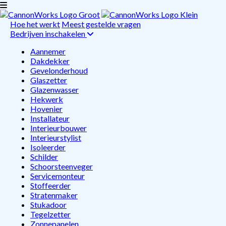
Hoe het werkt
Meest gestelde vragen
Bedrijven inschakelen
Aannemer
Dakdekker
Gevelonderhoud
Glaszetter
Glazenwasser
Hekwerk
Hovenier
Installateur
Interieurbouwer
Interieurstylist
Isoleerder
Schilder
Schoorsteenveger
Servicemonteur
Stoffeerder
Stratenmaker
Stukadoor
Tegelzetter
Zonnepanelen