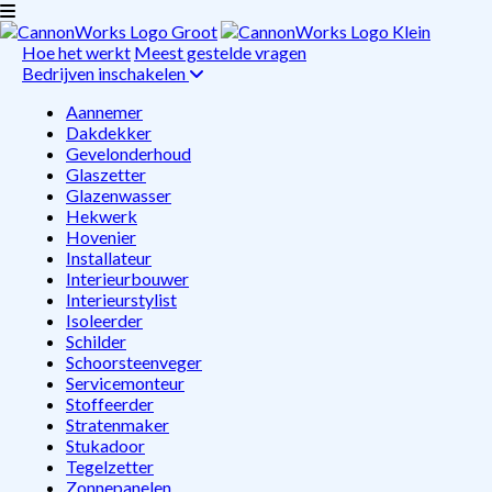
Hoe het werkt
Meest gestelde vragen
Bedrijven inschakelen
Aannemer
Dakdekker
Gevelonderhoud
Glaszetter
Glazenwasser
Hekwerk
Hovenier
Installateur
Interieurbouwer
Interieurstylist
Isoleerder
Schilder
Schoorsteenveger
Servicemonteur
Stoffeerder
Stratenmaker
Stukadoor
Tegelzetter
Zonnepanelen