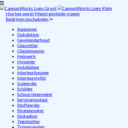
Hoe het werkt
Meest gestelde vragen
Bedrijven inschakelen
Aannemer
Dakdekker
Gevelonderhoud
Glaszetter
Glazenwasser
Hekwerk
Hovenier
Installateur
Interieurbouwer
Interieurstylist
Isoleerder
Schilder
Schoorsteenveger
Servicemonteur
Stoffeerder
Stratenmaker
Stukadoor
Tegelzetter
Zonnepanelen