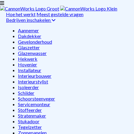
Hoe het werkt
Meest gestelde vragen
Bedrijven inschakelen
Aannemer
Dakdekker
Gevelonderhoud
Glaszetter
Glazenwasser
Hekwerk
Hovenier
Installateur
Interieurbouwer
Interieurstylist
Isoleerder
Schilder
Schoorsteenveger
Servicemonteur
Stoffeerder
Stratenmaker
Stukadoor
Tegelzetter
Zonnepanelen