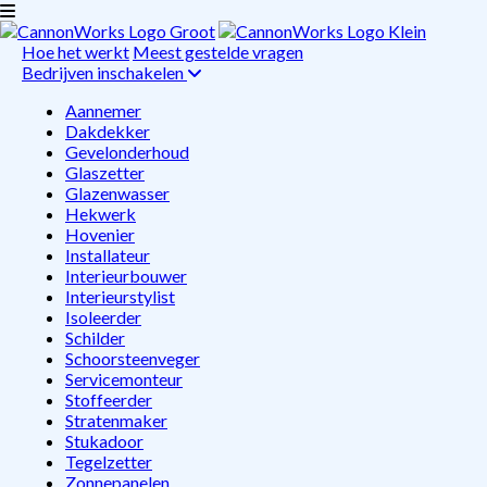
Hoe het werkt
Meest gestelde vragen
Bedrijven inschakelen
Aannemer
Dakdekker
Gevelonderhoud
Glaszetter
Glazenwasser
Hekwerk
Hovenier
Installateur
Interieurbouwer
Interieurstylist
Isoleerder
Schilder
Schoorsteenveger
Servicemonteur
Stoffeerder
Stratenmaker
Stukadoor
Tegelzetter
Zonnepanelen