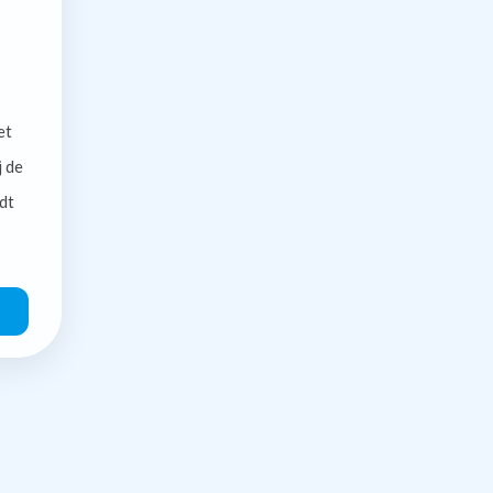
et
j de
dt