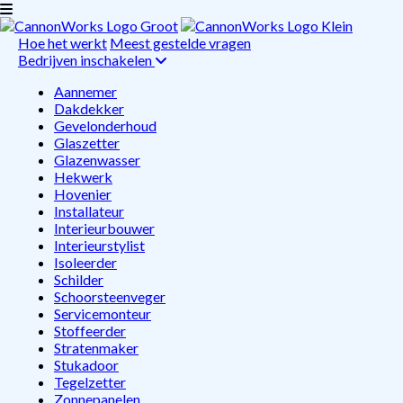
Hoe het werkt
Meest gestelde vragen
Bedrijven inschakelen
Aannemer
Dakdekker
Gevelonderhoud
Glaszetter
Glazenwasser
Hekwerk
Hovenier
Installateur
Interieurbouwer
Interieurstylist
Isoleerder
Schilder
Schoorsteenveger
Servicemonteur
Stoffeerder
Stratenmaker
Stukadoor
Tegelzetter
Zonnepanelen