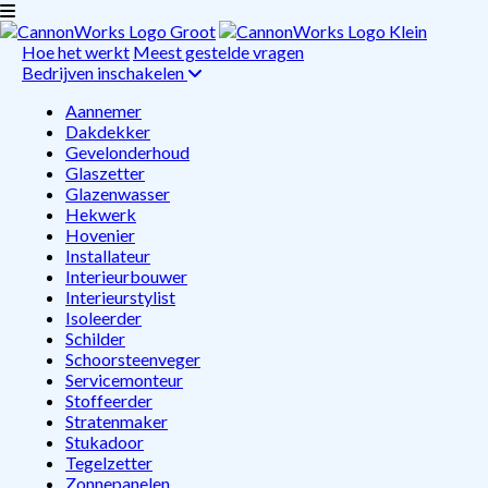
Hoe het werkt
Meest gestelde vragen
Bedrijven inschakelen
Aannemer
Dakdekker
Gevelonderhoud
Glaszetter
Glazenwasser
Hekwerk
Hovenier
Installateur
Interieurbouwer
Interieurstylist
Isoleerder
Schilder
Schoorsteenveger
Servicemonteur
Stoffeerder
Stratenmaker
Stukadoor
Tegelzetter
Zonnepanelen