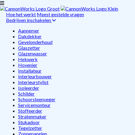
Hoe het werkt
Meest gestelde vragen
Bedrijven inschakelen
Aannemer
Dakdekker
Gevelonderhoud
Glaszetter
Glazenwasser
Hekwerk
Hovenier
Installateur
Interieurbouwer
Interieurstylist
Isoleerder
Schilder
Schoorsteenveger
Servicemonteur
Stoffeerder
Stratenmaker
Stukadoor
Tegelzetter
Zonnepanelen