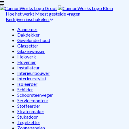
Hoe het werkt
Meest gestelde vragen
Bedrijven inschakelen
Aannemer
Dakdekker
Gevelonderhoud
Glaszetter
Glazenwasser
Hekwerk
Hovenier
Installateur
Interieurbouwer
Interieurstylist
Isoleerder
Schilder
Schoorsteenveger
Servicemonteur
Stoffeerder
Stratenmaker
Stukadoor
Tegelzetter
Zonnepanelen