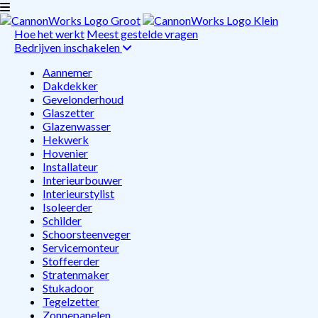
Hoe het werkt
Meest gestelde vragen
Bedrijven inschakelen
Aannemer
Dakdekker
Gevelonderhoud
Glaszetter
Glazenwasser
Hekwerk
Hovenier
Installateur
Interieurbouwer
Interieurstylist
Isoleerder
Schilder
Schoorsteenveger
Servicemonteur
Stoffeerder
Stratenmaker
Stukadoor
Tegelzetter
Zonnepanelen