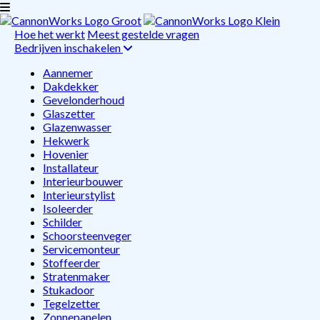
Hoe het werkt
Meest gestelde vragen
Bedrijven inschakelen
Aannemer
Dakdekker
Gevelonderhoud
Glaszetter
Glazenwasser
Hekwerk
Hovenier
Installateur
Interieurbouwer
Interieurstylist
Isoleerder
Schilder
Schoorsteenveger
Servicemonteur
Stoffeerder
Stratenmaker
Stukadoor
Tegelzetter
Zonnepanelen