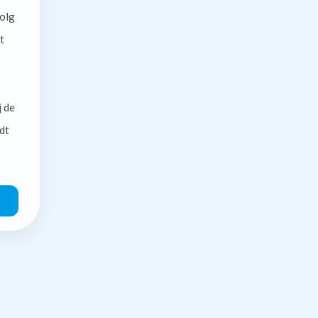
olg
t
j de
dt