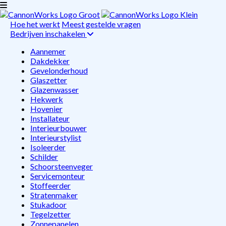
Hoe het werkt
Meest gestelde vragen
Bedrijven inschakelen
Aannemer
Dakdekker
Gevelonderhoud
Glaszetter
Glazenwasser
Hekwerk
Hovenier
Installateur
Interieurbouwer
Interieurstylist
Isoleerder
Schilder
Schoorsteenveger
Servicemonteur
Stoffeerder
Stratenmaker
Stukadoor
Tegelzetter
Zonnepanelen