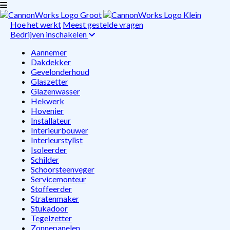
Hoe het werkt
Meest gestelde vragen
Bedrijven inschakelen
Aannemer
Dakdekker
Gevelonderhoud
Glaszetter
Glazenwasser
Hekwerk
Hovenier
Installateur
Interieurbouwer
Interieurstylist
Isoleerder
Schilder
Schoorsteenveger
Servicemonteur
Stoffeerder
Stratenmaker
Stukadoor
Tegelzetter
Zonnepanelen