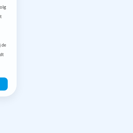
olg
t
j de
dt