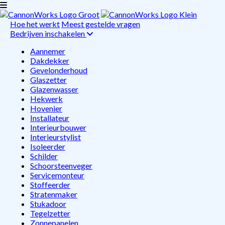
Hoe het werkt
Meest gestelde vragen
Bedrijven inschakelen
Aannemer
Dakdekker
Gevelonderhoud
Glaszetter
Glazenwasser
Hekwerk
Hovenier
Installateur
Interieurbouwer
Interieurstylist
Isoleerder
Schilder
Schoorsteenveger
Servicemonteur
Stoffeerder
Stratenmaker
Stukadoor
Tegelzetter
Zonnepanelen