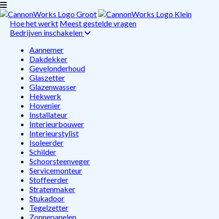
Hoe het werkt
Meest gestelde vragen
Bedrijven inschakelen
Aannemer
Dakdekker
Gevelonderhoud
Glaszetter
Glazenwasser
Hekwerk
Hovenier
Installateur
Interieurbouwer
Interieurstylist
Isoleerder
Schilder
Schoorsteenveger
Servicemonteur
Stoffeerder
Stratenmaker
Stukadoor
Tegelzetter
Zonnepanelen