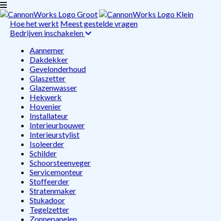
Hoe het werkt
Meest gestelde vragen
Bedrijven inschakelen
Aannemer
Dakdekker
Gevelonderhoud
Glaszetter
Glazenwasser
Hekwerk
Hovenier
Installateur
Interieurbouwer
Interieurstylist
Isoleerder
Schilder
Schoorsteenveger
Servicemonteur
Stoffeerder
Stratenmaker
Stukadoor
Tegelzetter
Zonnepanelen