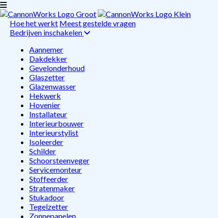
Hoe het werkt
Meest gestelde vragen
Bedrijven inschakelen
Aannemer
Dakdekker
Gevelonderhoud
Glaszetter
Glazenwasser
Hekwerk
Hovenier
Installateur
Interieurbouwer
Interieurstylist
Isoleerder
Schilder
Schoorsteenveger
Servicemonteur
Stoffeerder
Stratenmaker
Stukadoor
Tegelzetter
Zonnepanelen