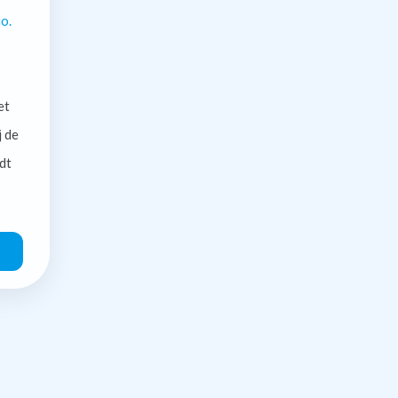
o.
et
j de
dt