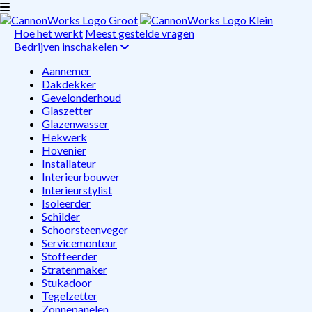
Hoe het werkt
Meest gestelde vragen
Bedrijven inschakelen
Aannemer
Dakdekker
Gevelonderhoud
Glaszetter
Glazenwasser
Hekwerk
Hovenier
Installateur
Interieurbouwer
Interieurstylist
Isoleerder
Schilder
Schoorsteenveger
Servicemonteur
Stoffeerder
Stratenmaker
Stukadoor
Tegelzetter
Zonnepanelen