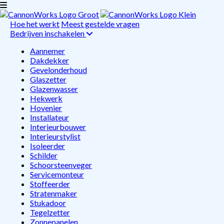
Hoe het werkt
Meest gestelde vragen
Bedrijven inschakelen
Aannemer
Dakdekker
Gevelonderhoud
Glaszetter
Glazenwasser
Hekwerk
Hovenier
Installateur
Interieurbouwer
Interieurstylist
Isoleerder
Schilder
Schoorsteenveger
Servicemonteur
Stoffeerder
Stratenmaker
Stukadoor
Tegelzetter
Zonnepanelen