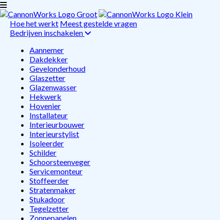
Hoe het werkt
Meest gestelde vragen
Bedrijven inschakelen
Aannemer
Dakdekker
Gevelonderhoud
Glaszetter
Glazenwasser
Hekwerk
Hovenier
Installateur
Interieurbouwer
Interieurstylist
Isoleerder
Schilder
Schoorsteenveger
Servicemonteur
Stoffeerder
Stratenmaker
Stukadoor
Tegelzetter
Zonnepanelen