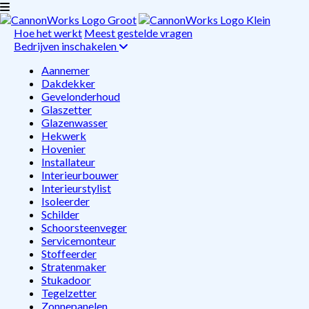
Hoe het werkt
Meest gestelde vragen
Bedrijven inschakelen
Aannemer
Dakdekker
Gevelonderhoud
Glaszetter
Glazenwasser
Hekwerk
Hovenier
Installateur
Interieurbouwer
Interieurstylist
Isoleerder
Schilder
Schoorsteenveger
Servicemonteur
Stoffeerder
Stratenmaker
Stukadoor
Tegelzetter
Zonnepanelen