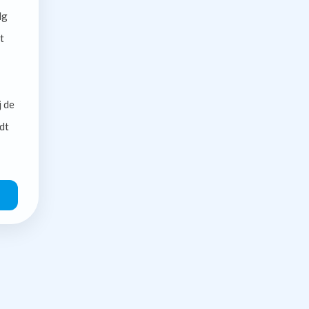
lg
t
j de
dt