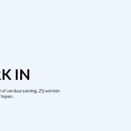
K IN
 of verduurzaming. Zij werken
rlopen.