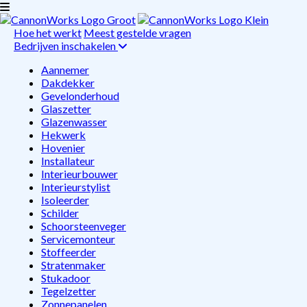
Hoe het werkt
Meest gestelde vragen
Bedrijven inschakelen
Aannemer
Dakdekker
Gevelonderhoud
Glaszetter
Glazenwasser
Hekwerk
Hovenier
Installateur
Interieurbouwer
Interieurstylist
Isoleerder
Schilder
Schoorsteenveger
Servicemonteur
Stoffeerder
Stratenmaker
Stukadoor
Tegelzetter
Zonnepanelen