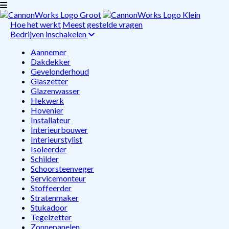
Hoe het werkt
Meest gestelde vragen
Bedrijven inschakelen
Aannemer
Dakdekker
Gevelonderhoud
Glaszetter
Glazenwasser
Hekwerk
Hovenier
Installateur
Interieurbouwer
Interieurstylist
Isoleerder
Schilder
Schoorsteenveger
Servicemonteur
Stoffeerder
Stratenmaker
Stukadoor
Tegelzetter
Zonnepanelen