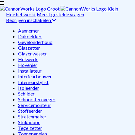
Hoe het werkt
Meest gestelde vragen
Bedrijven inschakelen
Aannemer
Dakdekker
Gevelonderhoud
Glaszetter
Glazenwasser
Hekwerk
Hovenier
Installateur
Interieurbouwer
Interieurstylist
Isoleerder
Schilder
Schoorsteenveger
Servicemonteur
Stoffeerder
Stratenmaker
Stukadoor
Tegelzetter
Zonnepanelen