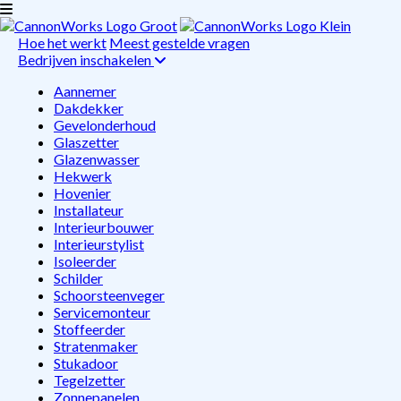
Hoe het werkt
Meest gestelde vragen
Bedrijven inschakelen
Aannemer
Dakdekker
Gevelonderhoud
Glaszetter
Glazenwasser
Hekwerk
Hovenier
Installateur
Interieurbouwer
Interieurstylist
Isoleerder
Schilder
Schoorsteenveger
Servicemonteur
Stoffeerder
Stratenmaker
Stukadoor
Tegelzetter
Zonnepanelen