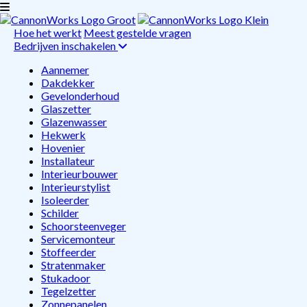
Hoe het werkt
Meest gestelde vragen
Bedrijven inschakelen
Aannemer
Dakdekker
Gevelonderhoud
Glaszetter
Glazenwasser
Hekwerk
Hovenier
Installateur
Interieurbouwer
Interieurstylist
Isoleerder
Schilder
Schoorsteenveger
Servicemonteur
Stoffeerder
Stratenmaker
Stukadoor
Tegelzetter
Zonnepanelen