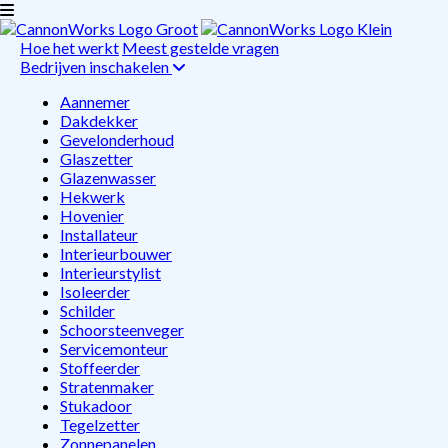
Hoe het werkt
Meest gestelde vragen
Bedrijven inschakelen
Aannemer
Dakdekker
Gevelonderhoud
Glaszetter
Glazenwasser
Hekwerk
Hovenier
Installateur
Interieurbouwer
Interieurstylist
Isoleerder
Schilder
Schoorsteenveger
Servicemonteur
Stoffeerder
Stratenmaker
Stukadoor
Tegelzetter
Zonnepanelen