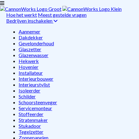
Hoe het werkt
Meest gestelde vragen
Bedrijven inschakelen
Aannemer
Dakdekker
Gevelonderhoud
Glaszetter
Glazenwasser
Hekwerk
Hovenier
Installateur
Interieurbouwer
Interieurstylist
Isoleerder
Schilder
Schoorsteenveger
Servicemonteur
Stoffeerder
Stratenmaker
Stukadoor
Tegelzetter
Zonnepanelen