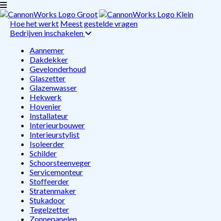
Hoe het werkt
Meest gestelde vragen
Bedrijven inschakelen
Aannemer
Dakdekker
Gevelonderhoud
Glaszetter
Glazenwasser
Hekwerk
Hovenier
Installateur
Interieurbouwer
Interieurstylist
Isoleerder
Schilder
Schoorsteenveger
Servicemonteur
Stoffeerder
Stratenmaker
Stukadoor
Tegelzetter
Zonnepanelen