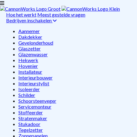
Hoe het werkt
Meest gestelde vragen
Bedrijven inschakelen
Aannemer
Dakdekker
Gevelonderhoud
Glaszetter
Glazenwasser
Hekwerk
Hovenier
Installateur
Interieurbouwer
Interieurstylist
Isoleerder
Schilder
Schoorsteenveger
Servicemonteur
Stoffeerder
Stratenmaker
Stukadoor
Tegelzetter
Zonnepanelen