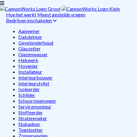
Hoe het werkt
Meest gestelde vragen
Bedrijven inschakelen
Aannemer
Dakdekker
Gevelonderhoud
Glaszetter
Glazenwasser
Hekwerk
Hovenier
Installateur
Interieurbouwer
Interieurstylist
Isoleerder
Schilder
Schoorsteenveger
Servicemonteur
Stoffeerder
Stratenmaker
Stukadoor
Tegelzetter
Zonnepanelen