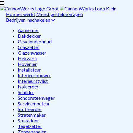
Hoe het werkt
Meest gestelde vragen
Bedrijven inschakelen
Aannemer
Dakdekker
Gevelonderhoud
Glaszetter
Glazenwasser
Hekwerk
Hovenier
Installateur
Interieurbouwer
Interieurstylist
Isoleerder
Schilder
Schoorsteenveger
Servicemonteur
Stoffeerder
Stratenmaker
Stukadoor
Tegelzetter
Zonnepanelen