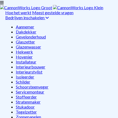
Hoe het werkt
Meest gestelde vragen
Bedrijven inschakelen
Aannemer
Dakdekker
Gevelonderhoud
Glaszetter
Glazenwasser
Hekwerk
Hovenier
Installateur
Interieurbouwer
Interieurstylist
Isoleerder
Schilder
Schoorsteenveger
Servicemonteur
Stoffeerder
Stratenmaker
Stukadoor
Tegelzetter
Zonnepanelen