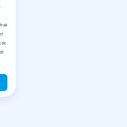
e
trak
et
j de
dt