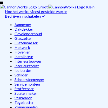
Hoe het werkt
Meest gestelde vragen
Bedrijven inschakelen
Aannemer
Dakdekker
Gevelonderhoud
Glaszetter
Glazenwasser
Hekwerk
Hovenier
Installateur
Interieurbouwer
Interieurstylist
Isoleerder
Schilder
Schoorsteenveger
Servicemonteur
Stoffeerder
Stratenmaker
Stukadoor
Tegelzetter
Zonnepanelen