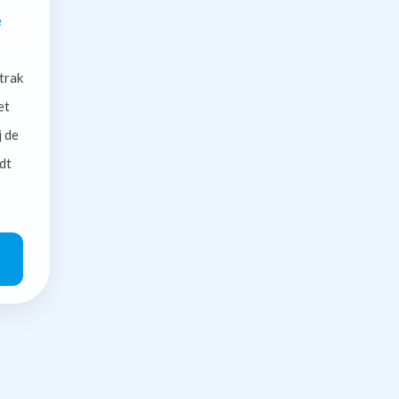
e
trak
et
j de
dt