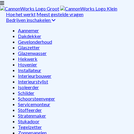
Hoe het werkt
Meest gestelde vragen
Bedrijven inschakelen
Aannemer
Dakdekker
Gevelonderhoud
Glaszetter
Glazenwasser
Hekwerk
Hovenier
Installateur
Interieurbouwer
Interieurstylist
Isoleerder
Schilder
Schoorsteenveger
Servicemonteur
Stoffeerder
Stratenmaker
Stukadoor
Tegelzetter
Zonnepanelen