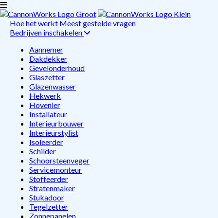
Hoe het werkt
Meest gestelde vragen
Bedrijven inschakelen
Aannemer
Dakdekker
Gevelonderhoud
Glaszetter
Glazenwasser
Hekwerk
Hovenier
Installateur
Interieurbouwer
Interieurstylist
Isoleerder
Schilder
Schoorsteenveger
Servicemonteur
Stoffeerder
Stratenmaker
Stukadoor
Tegelzetter
Zonnepanelen