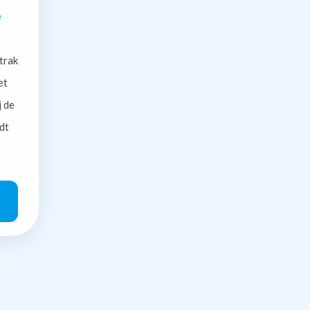
e
trak
et
j de
dt