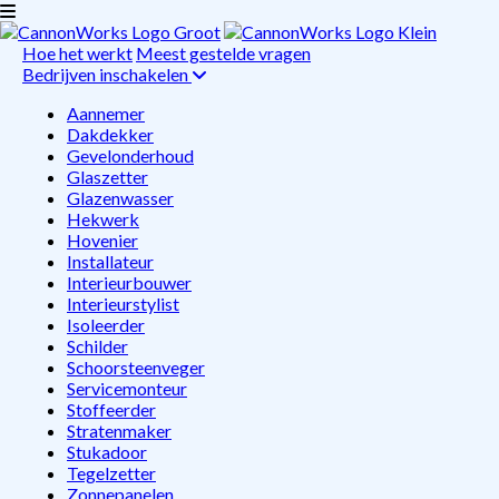
Hoe het werkt
Meest gestelde vragen
Bedrijven inschakelen
Aannemer
Dakdekker
Gevelonderhoud
Glaszetter
Glazenwasser
Hekwerk
Hovenier
Installateur
Interieurbouwer
Interieurstylist
Isoleerder
Schilder
Schoorsteenveger
Servicemonteur
Stoffeerder
Stratenmaker
Stukadoor
Tegelzetter
Zonnepanelen