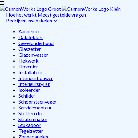
Hoe het werkt
Meest gestelde vragen
Bedrijven inschakelen
Aannemer
Dakdekker
Gevelonderhoud
Glaszetter
Glazenwasser
Hekwerk
Hovenier
Installateur
Interieurbouwer
Interieurstylist
Isoleerder
Schilder
Schoorsteenveger
Servicemonteur
Stoffeerder
Stratenmaker
Stukadoor
Tegelzetter
Zonnepanelen