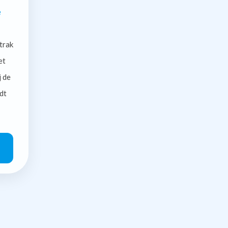
e
trak
et
j de
dt