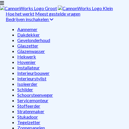
Hoe het werkt
Meest gestelde vragen
Bedrijven inschakelen
Aannemer
Dakdekker
Gevelonderhoud
Glaszetter
Glazenwasser
Hekwerk
Hovenier
Installateur
Interieurbouwer
Interieurstylist
Isoleerder
Schilder
Schoorsteenveger
Servicemonteur
Stoffeerder
Stratenmaker
Stukadoor
Tegelzetter
Zonnepanelen