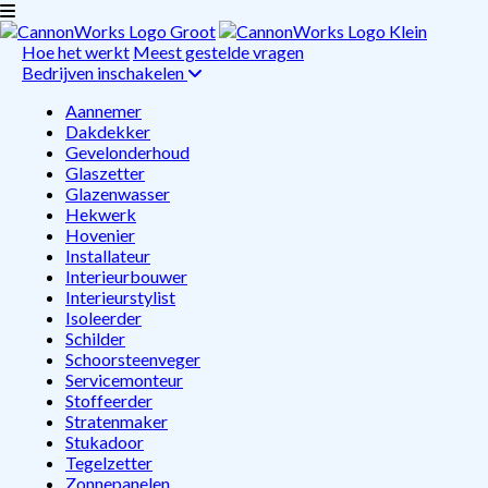
Hoe het werkt
Meest gestelde vragen
Bedrijven inschakelen
Aannemer
Dakdekker
Gevelonderhoud
Glaszetter
Glazenwasser
Hekwerk
Hovenier
Installateur
Interieurbouwer
Interieurstylist
Isoleerder
Schilder
Schoorsteenveger
Servicemonteur
Stoffeerder
Stratenmaker
Stukadoor
Tegelzetter
Zonnepanelen