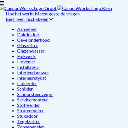
Hoe het werkt
Meest gestelde vragen
Bedrijven inschakelen
Aannemer
Dakdekker
Gevelonderhoud
Glaszetter
Glazenwasser
Hekwerk
Hovenier
Installateur
Interieurbouwer
Interieurstylist
Isoleerder
Schilder
Schoorsteenveger
Servicemonteur
Stoffeerder
Stratenmaker
Stukadoor
Tegelzetter
Zonnepanelen